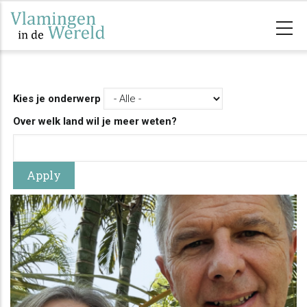
Overslaan
en
naar
de
inhoud
Kies je onderwerp
gaan
Over welk land wil je meer weten?