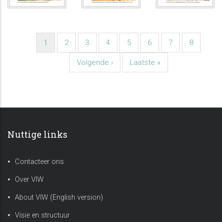
Paginatie
Huidige
1
Pagina
2
Pagina
3
Pagina
4
Pagina
5
Pagina
6
Pagina
7
Pagina
8
pagina
Volgende
Volgende ›
Laatste
Laatste »
pagina
pagina
Nuttige links
Contacteer ons
Over VIW
About VIW (English version)
Visie en structuur