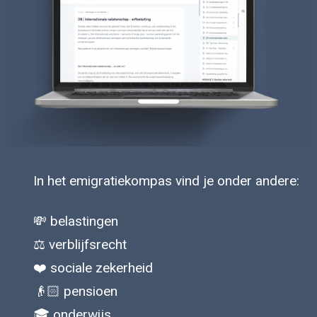
In het emigratiekompas vind je onder andere:
💸 belastingen
⚖️ verblijfsrecht
❤️ sociale zekerheid
👴🏻 pensioen
🎓 onderwijs