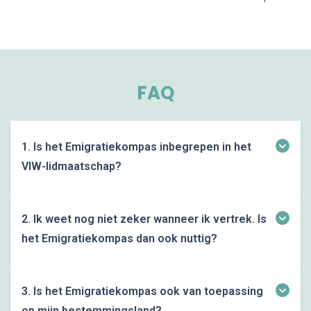
FAQ
1. Is het Emigratiekompas inbegrepen in het
VIW-lidmaatschap?
Ja. Als lid van Vlamingen in de Wereld krijg je meteen
volledige toegang tot het Emigratiekompas, inclusief
2. Ik weet nog niet zeker wanneer ik vertrek. Is
alle modules, bonussen en toekomstige updates. Je
het Emigratiekompas dan ook nuttig?
hoeft niets extra aan te kopen.
Absoluut. Juist in de voorbereidingsfase maak je de
belangrijkste keuzes. Het Emigratiekompas helpt je om
3. Is het Emigratiekompas ook van toepassing
tijdig de juiste stappen te zetten, zodat je later geen
op mijn bestemmingsland?