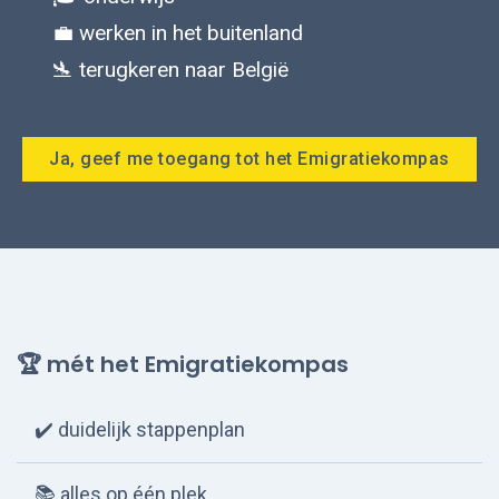
💼 werken in het buitenland
🛬 terugkeren naar België
Ja, geef me toegang tot het Emigratiekompas
🏆 mét
het Emigratiekompas
✔️
duidelijk stappenplan
📚
alles op één plek