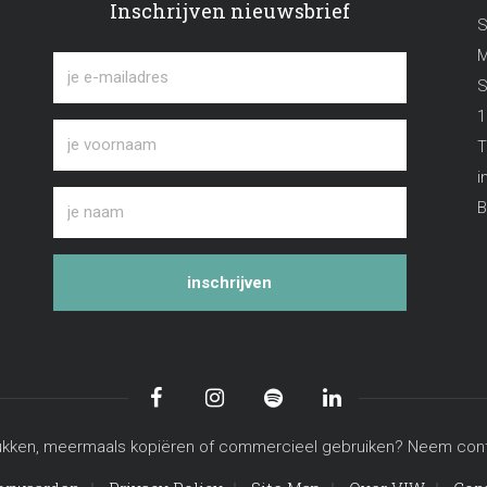
Inschrijven nieuwsbrief
S
M
S
1
T
i
B
inschrijven
n, drukken, meermaals kopiëren of commercieel gebruiken? Neem co