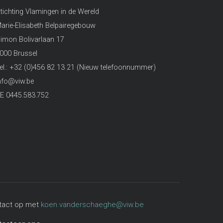
tichting Vlamingen in de Wereld
arie-Elisabeth Belpairegebouw
imon Bolivarlaan 17
000 Brussel
el.: +32 (0)456 82 13 21 (Nieuw telefoonnummer)
nfo@viw.be
E 0445.583.752
ntact op met
koen.vanderschaeghe@viw.be