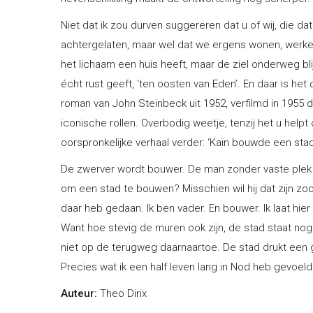
Niet dat ik zou durven suggereren dat u of wij, die 
achtergelaten, maar wel dat we ergens wonen, werken, l
het lichaam een huis heeft, maar de ziel onderweg bli
écht rust geeft, ‘ten oosten van Eden’. En daar is het 
roman van John Steinbeck uit 1952, verfilmd in 1955 
iconische rollen. Overbodig weetje, tenzij het u helpt
oorspronkelijke verhaal verder: ‘Kaïn bouwde een sta
De zwerver wordt bouwer. De man zonder vaste plek o
om een stad te bouwen? Misschien wil hij dat zijn zoon
daar heb gedaan. Ik ben vader. En bouwer. Ik laat hier
Want hoe stevig de muren ook zijn, de stad staat nog a
niet op de terugweg daarnaartoe. De stad drukt een g
Precies wat ik een half leven lang in Nod heb gevoeld
Auteur:
Theo Dirix