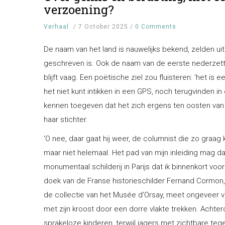
verzoening?
Verhaal
/
7 October 2025
/
0 Comments
De naam van het land is nauwelijks bekend, zelden ui
geschreven is. Ook de naam van de eerste nederzetti
blijft vaag. Een poëtische ziel zou fluisteren: ‘het is 
het niet kunt intikken in een GPS, noch terugvinden i
kennen toegeven dat het zich ergens ten oosten van
haar stichter.
‘O nee, daar gaat hij weer, de columnist die zo graag ko
maar niet helemaal. Het pad van mijn inleiding mag dan
monumentaal schilderij in Parijs dat ik binnenkort vo
doek van de Franse historieschilder Fernand Cormon, 
de collectie van het Musée d’Orsay, meet ongeveer v
met zijn kroost door een dorre vlakte trekken. Acht
sprakeloze kinderen, terwijl jagers met zichtbare teg