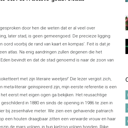
tgesproken door hen die weten dat er al veel over
ng, later stad, is geen gemeengoed. De precieze ligging
een oord voorbij de rand van kaart en kompas’. Feit is dat je
n een atlas. Na enig aandringen zullen degenen die het
 Eden bevindt en dat de stad genoemd is naar de zoon van
ketteert met zijn literaire weetjes!’ Die lezer vergist zich,
 meta-literair geïnspireerd zijn, mijn eerste referentie is een
or het eerst met eigen ogen ga bekijken. Het reusachtige
geschilderd in 1880 en sinds de opening in 1986 te zien in
ier bij zesenhalve meter. We zien een gehavende patriarch
erop een houten draagbaar zitten een verwarde vrouw en haar
enzin de mars volgen; in hun kielzog volgen honden. Rijke