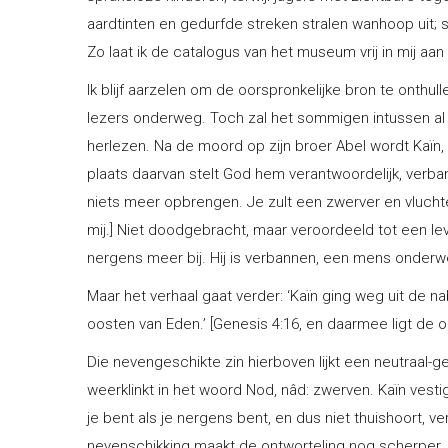
aardtinten en gedurfde streken stralen wanhoop uit; s
Zo laat ik de catalogus van het museum vrij in mij aan
Ik blijf aarzelen om de oorspronkelijke bron te onthull
lezers onderweg. Toch zal het sommigen intussen al 
herlezen. Na de moord op zijn broer Abel wordt Kaïn,
plaats daarvan stelt God hem verantwoordelijk, verba
niets meer opbrengen. Je zult een zwerver en vluchtel
mij.] Niet doodgebracht, maar veroordeeld tot een leve
nergens meer bij. Hij is verbannen, een mens onderw
Maar het verhaal gaat verder: ‘Kaïn ging weg uit de na
oosten van Eden.’ [Genesis 4:16, en daarmee ligt de o
Die nevengeschikte zin hierboven lijkt een neutraal-ge
weerklinkt in het woord Nod, nâd: zwerven. Kaïn vestig
je bent als je nergens bent, en dus niet thuishoort, ve
nevenschikking maakt de ontworteling nog scherper.