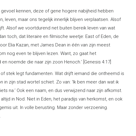
dat gevoel kennen, deze of gene hogere nabijheid hebben
even, maar ons tegelijk innerlijk blijven verplaatsen. Alsof
jft. Alsof we voortdurend net buiten bereik leven van wat
dan toch, dat literaire en filmische weetje: East of Eden, de
door Elia Kazan, met James Dean in één van zijn meest
 om nog even te blijven lezen. Want, zo gaat het
d en noemde die naar zijn zoon Henoch.’ [Genesis 4:17]
f stek legt fundamenten. Wat drijft iemand die ontheemd is
 in zijn stad wortel schiet. Zo van: ‘Ik ben meer dan wat ik
 iets na.’ Ook een naam, en dus verwijzend naar zijn afkomst.
ltijd in Nod. Niet in Eden, het paradijs van herkomst, en ook
emis uit. In volle berusting. Maar zonder verzoening.
.