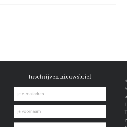
Inschrijven nieuwsbrief
S
M
S
1
T
i