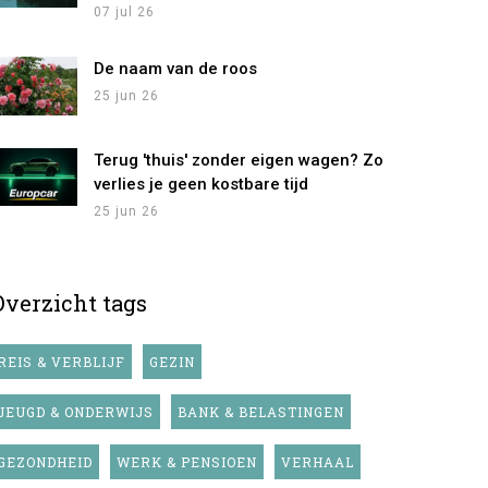
07 jul 26
De naam van de roos
25 jun 26
Terug 'thuis' zonder eigen wagen? Zo
verlies je geen kostbare tijd
25 jun 26
Overzicht tags
REIS & VERBLIJF
GEZIN
JEUGD & ONDERWIJS
BANK & BELASTINGEN
GEZONDHEID
WERK & PENSIOEN
VERHAAL