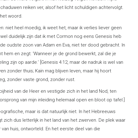
chaduwen reiken ver, alsof het licht schuldigen achtervolgt.
 het woord.
en: niet heel moedig, ik weet het, maar ik verlies liever geen
wel duidelijk zijn dat ik met Cormon nog eens Genesis heb
 de oudste zoon van Adam en Eva, niet ter dood gebracht. In
nt hem en zegt: ‘Wanneer je de grond bewerkt, zal die je
ing zijn op aarde.’ [Genesis 4:12, maar de nadruk is wel van
n zonder thuis; Kaïn mag blijven leven, maar hij hoort
eg, zonder vaste grond, zonder rust.
bijheid van de Heer en vestigde zich in het land Nod, ten
orsprong van mijn inleiding helemaal open en bloot op tafel.]
ografische, maar is dat natuurlijk niet. In het Hebreeuws
t zich dus letterlijk in het land van het zwerven. De plek waar
r van huis, ontworteld. En het eerste deel van die